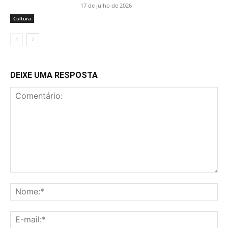
17 de julho de 2026
Cultura
DEIXE UMA RESPOSTA
Comentário:
No
E-
mai