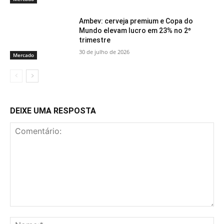
Ambev: cerveja premium e Copa do
Mundo elevam lucro em 23% no 2º
trimestre
30 de julho de 2026
Mercado
DEIXE UMA RESPOSTA
Comentário:
No