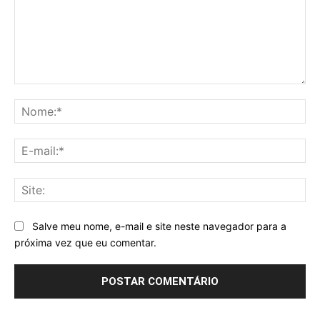
Comentário:
No
E-
mai
Sit
Salve meu nome, e-mail e site neste navegador para a
próxima vez que eu comentar.