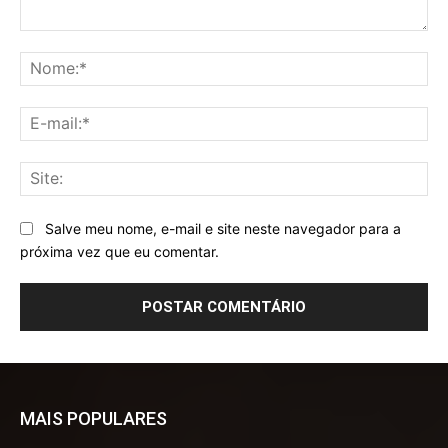
Comentário:
No
E-
mai
Sit
Salve meu nome, e-mail e site neste navegador para a
próxima vez que eu comentar.
MAIS POPULARES