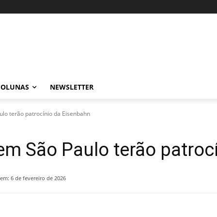
COLUNAS
NEWSLETTER
o terão patrocínio da Eisenbahn
m São Paulo terão patroc
 em:
6 de fevereiro de 2026