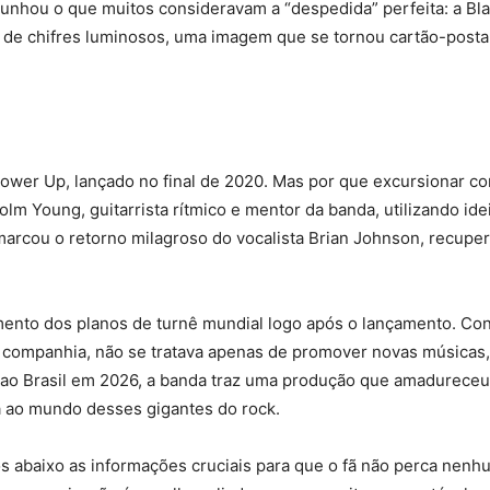
unhou o que muitos consideravam a “despedida” perfeita: a Bl
 de chifres luminosos, uma imagem que se tornou cartão-posta
 Power Up, lançado no final de 2020. Mas por que excursionar c
 Young, guitarrista rítmico e mentor da banda, utilizando idei
 marcou o retorno milagroso do vocalista Brian Johnson, recupe
nto dos planos de turnê mundial logo após o lançamento. Con
companhia, não se tratava apenas de promover novas músicas, 
 ao Brasil em 2026, a banda traz uma produção que amadureceu
ta ao mundo desses gigantes do rock.
mos abaixo as informações cruciais para que o fã não perca n