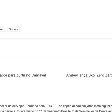
ken
Shows
abor para curtir no Carnaval
Ambev lança Skol Zero Zero,
ommelier de cervejas. Formado pela PUC-PR, se especializou em jornalismo digit
 da cerveja, foi premiado no 1º Campeonato Brasileiro de Sommelier de Cervejas