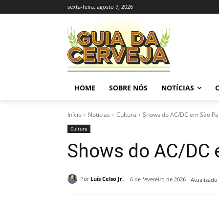
sexta-feira, agosto 7, 2026
HOME
SOBRE NÓS
NOTÍCIAS
Início
Notícias
Cultura
Shows do AC/DC em São Paul
Cultura
Shows do AC/DC e
Por
Luís Celso Jr.
6 de fevereiro de 2026
Atualizado
Compartilhado