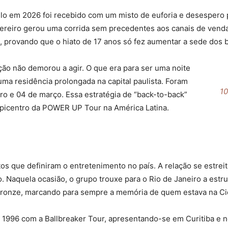
 em 2026 foi recebido com um misto de euforia e desespero pe
vereiro gerou uma corrida sem precedentes aos canais de venda.
provando que o hiato de 17 anos só fez aumentar a sede dos bra
ão não demorou a agir. O que era para ser uma noite
uma residência prolongada na capital paulista. Foram
10
iro e 04 de março. Essa estratégia de “back-to-back”
picentro da POWER UP Tour na América Latina.
tos que definiram o entretenimento no país. A relação se estre
. Naquela ocasião, o grupo trouxe para o Rio de Janeiro a estr
e bronze, marcando para sempre a memória de quem estava na C
em 1996 com a Ballbreaker Tour, apresentando-se em Curitiba e