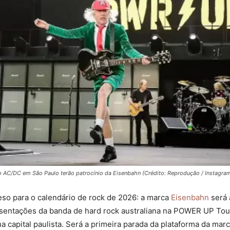
 AC/DC em São Paulo terão patrocínio da Eisenbahn (Crédito: Reprodução / Instagra
so para o calendário de rock de 2026: a marca
Eisenbahn
será 
entações da banda de hard rock australiana na POWER UP Tour
 capital paulista. Será a primeira parada da plataforma da mar