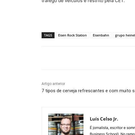
tráfego de veículos é restrito pela CET.
TAGS
Eisen Rock Station
Eisenbahn
grupo heine
Compartilhado
Artigo anterior
7 tipos de cerveja refrescantes e com muito s
Luís Celso Jr.
É jornalista, escritor e s
Business School). No ramo