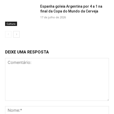
Espanha goleia Argentina por 4 a 1 na
final da Copa do Mundo da Cerveja
17 de julho de 2026
Cultura
DEIXE UMA RESPOSTA
Comentário:
No