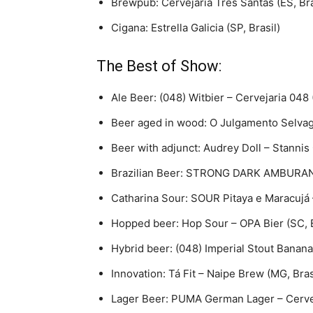
Brewpub: Cervejaria Três Santas (ES, Bra
Cigana: Estrella Galicia (SP, Brasil)
The Best of Show:
Ale Beer: (048) Witbier – Cervejaria 048 
Beer aged in wood: O Julgamento Selvage
Beer with adjunct: Audrey Doll – Stannis 
Brazilian Beer: STRONG DARK AMBURANA 
Catharina Sour: SOUR Pitaya e Maracujá 
Hopped beer: Hop Sour – OPA Bier (SC, B
Hybrid beer: (048) Imperial Stout Banana 
Innovation: Tá Fit – Naipe Brew (MG, Bras
Lager Beer: PUMA German Lager – Cerveja