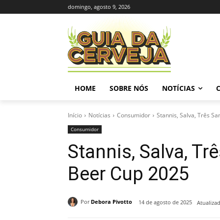
domingo, agosto 9, 2026
HOME
SOBRE NÓS
NOTÍCIAS
Início
Notícias
Consumidor
Stannis, Salva, Três Sa
Consumidor
Stannis, Salva, Tr
Beer Cup 2025
Por
Debora Pivotto
14 de agosto de 2025
Atualiza