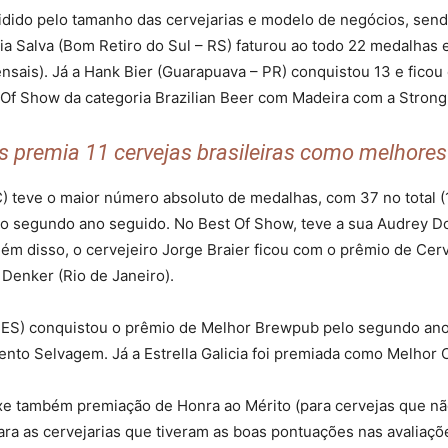
vidido pelo tamanho das cervejarias e modelo de negócios, sen
ia Salva (Bom Retiro do Sul – RS) faturou ao todo 22 medalhas e
ensais). Já a Hank Bier (Guarapuava – PR) conquistou 13 e fic
est Of Show da categoria Brazilian Beer com Madeira com a Stro
s premia 11 cervejas brasileiras como melhore
C) teve o maior número absoluto de medalhas, com 37 no total (1
o segundo ano seguido. No Best Of Show, teve a sua Audrey D
ém disso, o cervejeiro Jorge Braier ficou com o prêmio de Cerv
 Denker (Rio de Janeiro).
 – ES) conquistou o prêmio de Melhor Brewpub pelo segundo ano
nto Selvagem. Já a Estrella Galicia foi premiada como Melhor 
ouxe também premiação de Honra ao Mérito (para cervejas que 
ra as cervejarias que tiveram as boas pontuações nas avaliaçõ