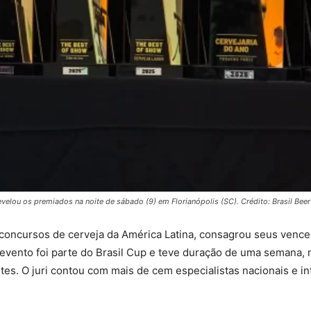
evelou os premiados na noite de sábado (9) em Florianópolis (SC). Crédito: Brasil Bee
s concursos de cerveja da América Latina, consagrou seus venc
 evento foi parte do Brasil Cup e teve duração de uma semana,
tes. O juri contou com mais de cem especialistas nacionais e i