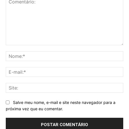
Comentário:
No
E-
mai
Sit
Salve meu nome, e-mail e site neste navegador para a
próxima vez que eu comentar.