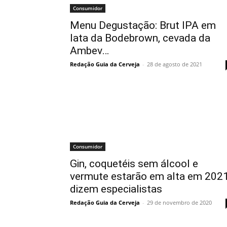
Consumidor
Menu Degustação: Brut IPA em
lata da Bodebrown, cevada da
Ambev…
Redação Guia da Cerveja
-
28 de agosto de 2021
Consumidor
Gin, coquetéis sem álcool e
vermute estarão em alta em 2021
dizem especialistas
Redação Guia da Cerveja
-
29 de novembro de 2020