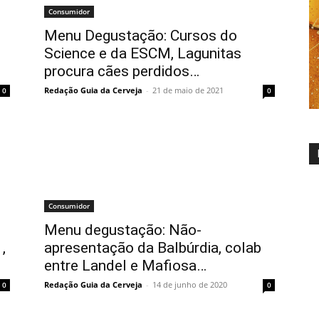
Consumidor
Menu Degustação: Cursos do
Science e da ESCM, Lagunitas
procura cães perdidos…
Redação Guia da Cerveja
-
21 de maio de 2021
0
0
Consumidor
Menu degustação: Não-
,
apresentação da Balbúrdia, colab
entre Landel e Mafiosa…
Redação Guia da Cerveja
-
14 de junho de 2020
0
0