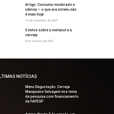
Artigo: Consumo moderado e
ciência — o que era ontem, não
é mais hoje
12 de novembro de 2025
5 mitos sobre o metanol e a
cerveja
8 de outubro de 2025
LTIMAS NOTÍCIAS
Menu Degustação: Cerveja
Manipueira Selvagem vira tema
de pesquisa com financiamento
da FAPESP