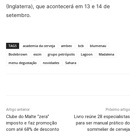
(Inglaterra), que acontecerá em 13 e 14 de
setembro.
TAGS
academia da cerveja
ambev
bcb
blumenau
Bodebrown
escm
grupo petrópolis
Lagoon
Madalena
menu degustação
novidades
Sahara
Artigo anterior
Próximo artigo
Clube do Malte “zera”
Livro reúne 28 especialistas
imposto e faz promoção
para ser manual prático do
com até 68% de desconto
sommelier de cerveja