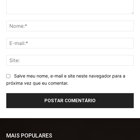
Comentário:
No
E-
mai
Sit
Salve meu nome, e-mail e site neste navegador para a
próxima vez que eu comentar.
MAIS POPULARES