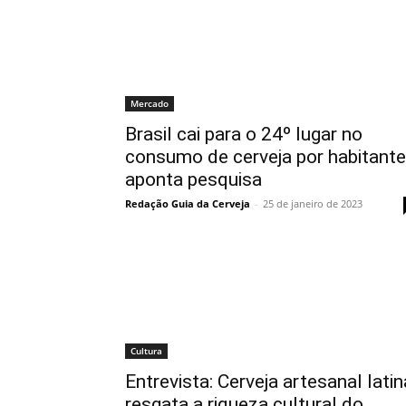
Mercado
Brasil cai para o 24º lugar no
consumo de cerveja por habitante
aponta pesquisa
Redação Guia da Cerveja
-
25 de janeiro de 2023
Cultura
Entrevista: Cerveja artesanal latin
resgata a riqueza cultural do