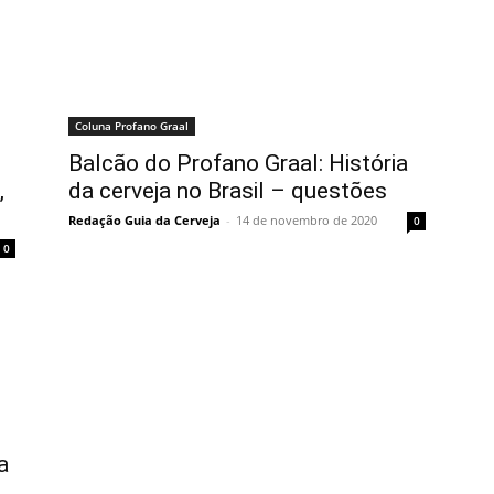
Coluna Profano Graal
Balcão do Profano Graal: História
,
da cerveja no Brasil – questões
Redação Guia da Cerveja
-
14 de novembro de 2020
0
0
a