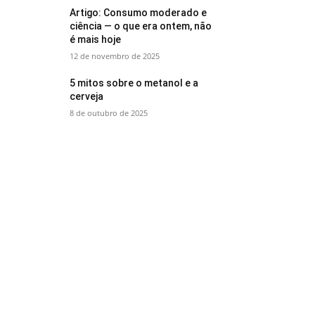
Artigo: Consumo moderado e
ciência — o que era ontem, não
é mais hoje
12 de novembro de 2025
5 mitos sobre o metanol e a
cerveja
8 de outubro de 2025