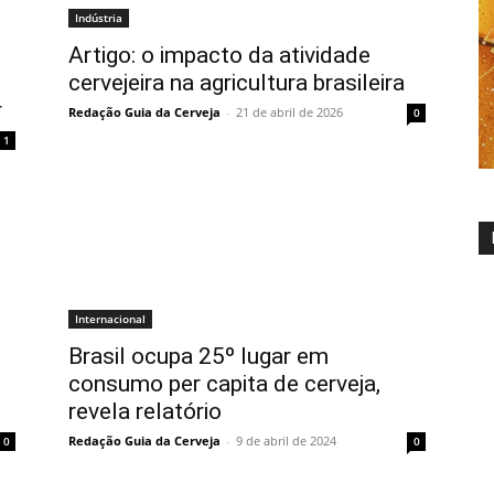
Indústria
Artigo: o impacto da atividade
cervejeira na agricultura brasileira
r
Redação Guia da Cerveja
-
21 de abril de 2026
0
1
Internacional
Brasil ocupa 25º lugar em
consumo per capita de cerveja,
revela relatório
Redação Guia da Cerveja
-
9 de abril de 2024
0
0