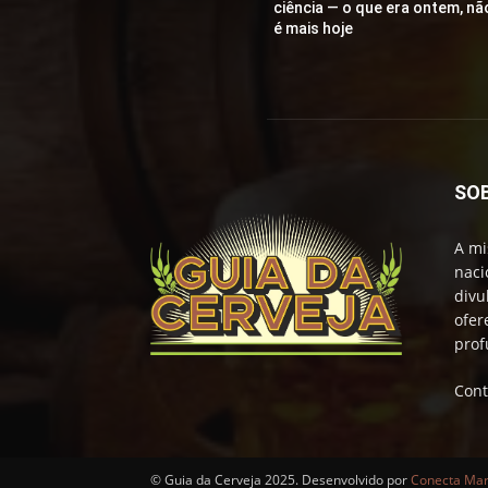
ciência — o que era ontem, nã
é mais hoje
SO
A mi
naci
divu
ofer
prof
Cont
© Guia da Cerveja 2025. Desenvolvido por
Conecta Mark