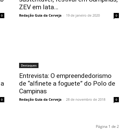
ZEV em lata…
Redação Guia da Cerveja
-
19 de janeiro de 2020
0
0
Destaques
Entrevista: O empreendedorismo
da
de “alfinete a foguete” do Polo de
Campinas
Redação Guia da Cerveja
-
28 de novembro de 2018
0
0
Página 1 de 2