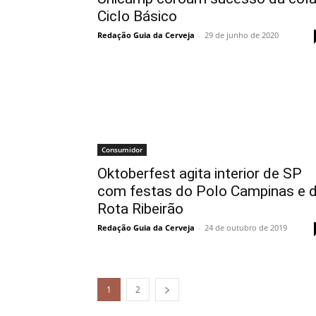
Ciclo Básico
Redação Guia da Cerveja
-
29 de junho de 2020
Consumidor
Oktoberfest agita interior de SP
com festas do Polo Campinas e 
Rota Ribeirão
Redação Guia da Cerveja
-
24 de outubro de 2019
1
2