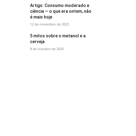
Artigo: Consumo moderado e
ciência — o que era ontem, não
é mais hoje
12 de novembro de 2025
5 mitos sobre o metanol e a
cerveja
8 de outubro de 2025