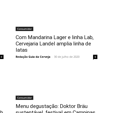
Consumidor
Com Mandarina Lager e linha Lab,
Cervejaria Landel amplia linha de
latas
Redação Guia da Cerveja
-
30 de julho de 2020
0
0
Consumidor
Menu degustação: Doktor Bräu
ab
sustentável, festival em Campinas,