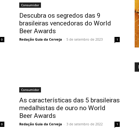
Consumidor
Descubra os segredos das 9
brasileiras vencedoras do World
Beer Awards
Redação Guia da Cerveja
-
5 de setembro de 2023
0
1
Consumidor
As características das 5 brasileiras
medalhistas de ouro no World
Beer Awards
Redação Guia da Cerveja
-
3 de setembro de 2022
0
1