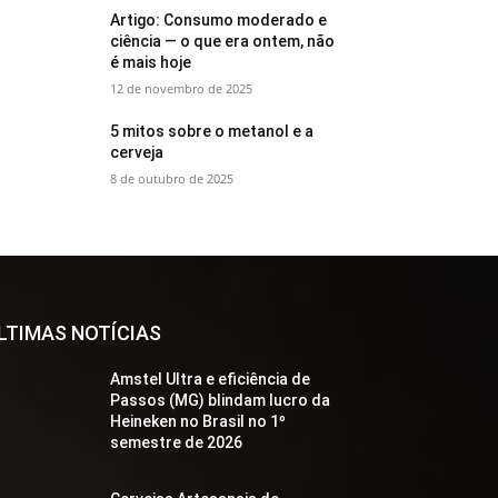
Artigo: Consumo moderado e
ciência — o que era ontem, não
é mais hoje
12 de novembro de 2025
5 mitos sobre o metanol e a
cerveja
8 de outubro de 2025
LTIMAS NOTÍCIAS
Amstel Ultra e eficiência de
Passos (MG) blindam lucro da
Heineken no Brasil no 1º
semestre de 2026