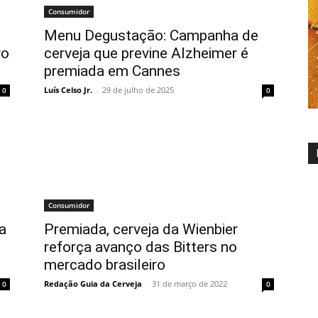
Consumidor
Menu Degustação: Campanha de
vo
cerveja que previne Alzheimer é
premiada em Cannes
Luís Celso Jr.
-
29 de julho de 2025
0
0
Consumidor
a
Premiada, cerveja da Wienbier
reforça avanço das Bitters no
mercado brasileiro
Redação Guia da Cerveja
-
31 de março de 2022
0
0