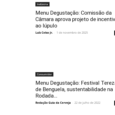
Indústria
Menu Degustação: Comissão da
Câmara aprova projeto de incenti
ao lúpulo
Luís Celso Jr.
-
1 de novembro de 2025
Consumidor
Menu Degustação: Festival Terez
de Benguela, sustentabilidade na
Rodada…
Redação Guia da Cerveja
-
22 de julho de 2022