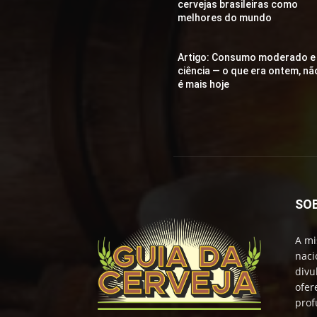
cervejas brasileiras como
melhores do mundo
Artigo: Consumo moderado e
ciência — o que era ontem, nã
é mais hoje
SO
A mi
naci
divu
ofer
prof