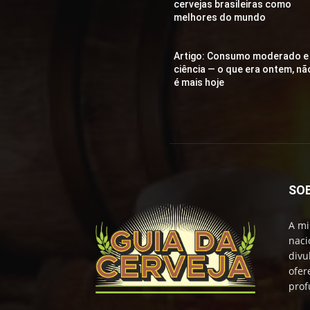
cervejas brasileiras como
melhores do mundo
Artigo: Consumo moderado e
ciência — o que era ontem, nã
é mais hoje
SO
A mi
naci
divu
ofer
prof