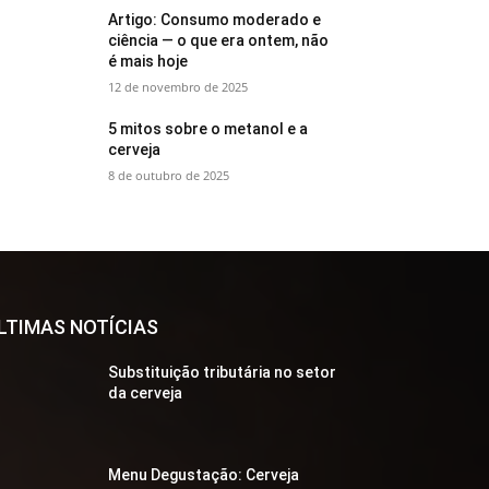
Artigo: Consumo moderado e
ciência — o que era ontem, não
é mais hoje
12 de novembro de 2025
5 mitos sobre o metanol e a
cerveja
8 de outubro de 2025
LTIMAS NOTÍCIAS
Substituição tributária no setor
da cerveja
Menu Degustação: Cerveja