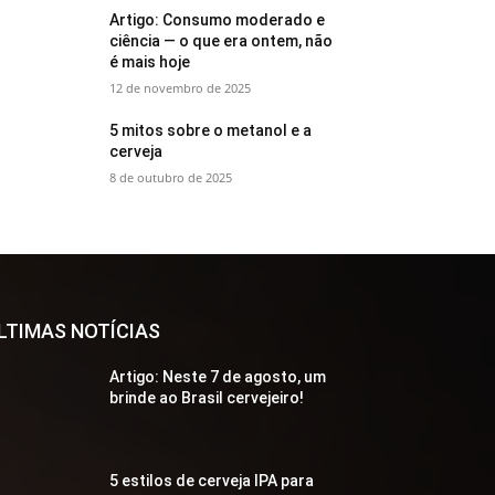
Artigo: Consumo moderado e
ciência — o que era ontem, não
é mais hoje
12 de novembro de 2025
5 mitos sobre o metanol e a
cerveja
8 de outubro de 2025
LTIMAS NOTÍCIAS
Artigo: Neste 7 de agosto, um
brinde ao Brasil cervejeiro!
5 estilos de cerveja IPA para