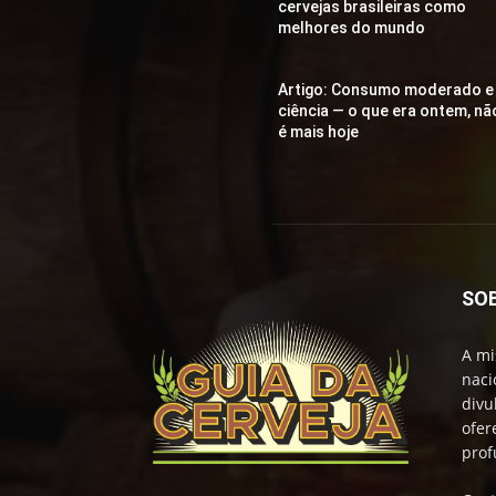
cervejas brasileiras como
melhores do mundo
Artigo: Consumo moderado e
ciência — o que era ontem, nã
é mais hoje
SO
A mi
naci
divu
ofer
prof