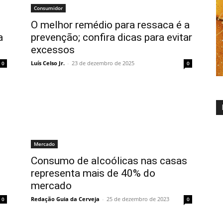
Consumidor
O melhor remédio para ressaca é a
a
prevenção; confira dicas para evitar
excessos
Luís Celso Jr.
-
23 de dezembro de 2025
0
0
Mercado
Consumo de alcoólicas nas casas
representa mais de 40% do
mercado
Redação Guia da Cerveja
-
25 de dezembro de 2023
0
0