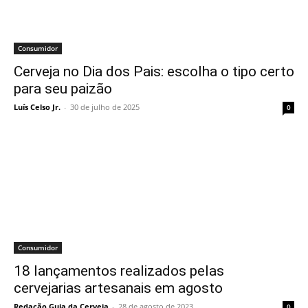
Consumidor
Cerveja no Dia dos Pais: escolha o tipo certo
para seu paizão
Luís Celso Jr.
-
30 de julho de 2025
0
Consumidor
18 lançamentos realizados pelas
cervejarias artesanais em agosto
Redação Guia da Cerveja
-
28 de agosto de 2023
0