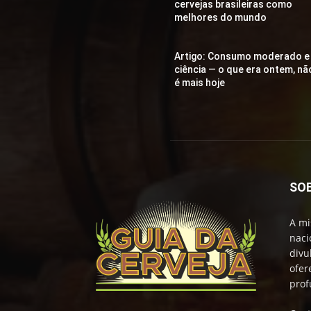
cervejas brasileiras como
melhores do mundo
Artigo: Consumo moderado e
ciência — o que era ontem, nã
é mais hoje
SO
A mi
naci
divu
ofer
prof