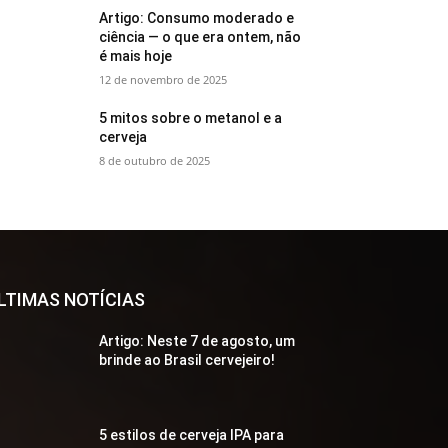
Artigo: Consumo moderado e
ciência — o que era ontem, não
é mais hoje
12 de novembro de 2025
5 mitos sobre o metanol e a
cerveja
8 de outubro de 2025
LTIMAS NOTÍCIAS
Artigo: Neste 7 de agosto, um
brinde ao Brasil cervejeiro!
5 estilos de cerveja IPA para