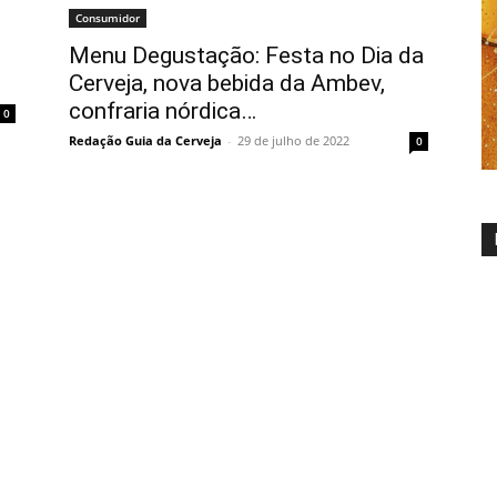
Consumidor
Menu Degustação: Festa no Dia da
Cerveja, nova bebida da Ambev,
confraria nórdica…
0
Redação Guia da Cerveja
-
29 de julho de 2022
0