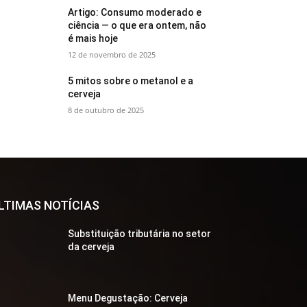
Artigo: Consumo moderado e
ciência — o que era ontem, não
é mais hoje
12 de novembro de 2025
5 mitos sobre o metanol e a
cerveja
8 de outubro de 2025
LTIMAS NOTÍCIAS
Substituição tributária no setor
da cerveja
Menu Degustação: Cerveja