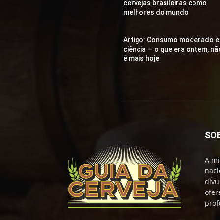
cervejas brasileiras como
melhores do mundo
Artigo: Consumo moderado e
ciência — o que era ontem, nã
é mais hoje
SO
A mi
naci
divu
ofer
prof