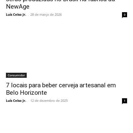
NewAge
Luís Celso Jr.
-
28 de março de 2026
0
Consumidor
7 locais para beber cerveja artesanal em
Belo Horizonte
Luís Celso Jr.
-
12 de dezembro de 2025
1