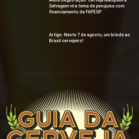
Menu Degustação: Cerveja Manipueira
Selvagem vira tema de pesquisa com
financiamento da FAPESP
Artigo: Neste 7 de agosto, um brinde ao
Brasil cervejeiro!