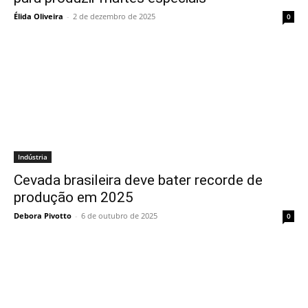
Élida Oliveira
-
2 de dezembro de 2025
0
Indústria
Cevada brasileira deve bater recorde de
produção em 2025
Debora Pivotto
-
6 de outubro de 2025
0