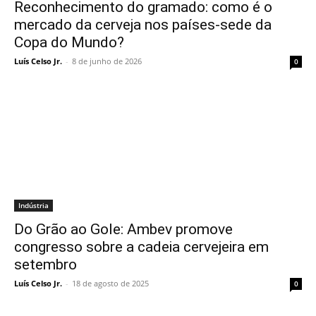
Reconhecimento do gramado: como é o
mercado da cerveja nos países-sede da
Copa do Mundo?
Luís Celso Jr.
-
8 de junho de 2026
0
Indústria
Do Grão ao Gole: Ambev promove
congresso sobre a cadeia cervejeira em
setembro
Luís Celso Jr.
-
18 de agosto de 2025
0