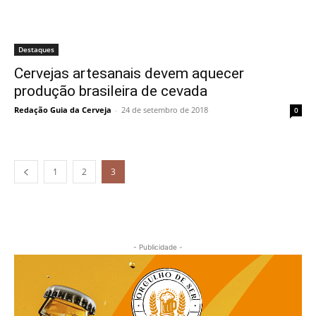
Destaques
Cervejas artesanais devem aquecer
produção brasileira de cevada
Redação Guia da Cerveja
-
24 de setembro de 2018
0
1
2
3
- Publicidade -