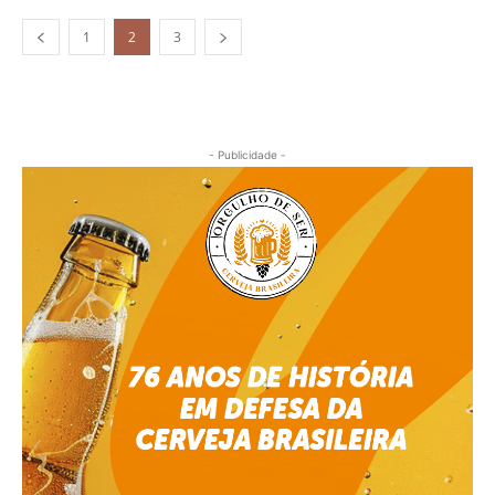
1
2
3
- Publicidade -