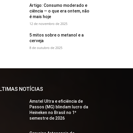
Artigo: Consumo moderado e
ciência — o que era ontem, não
é mais hoje
12 de novembro de 2025
5 mitos sobre o metanol e a
cerveja
8 de outubro de 2025
LTIMAS NOTÍCIAS
Amstel Ultra e eficiência de
Passos (MG) blindam lucro da
Heineken no Brasil no 1º
semestre de 2026