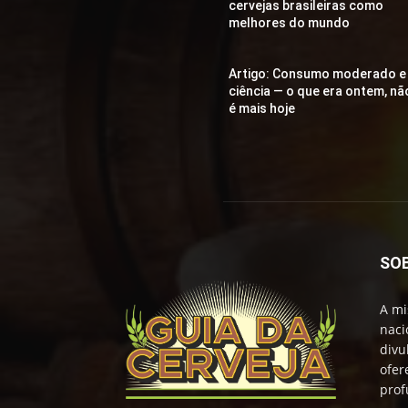
cervejas brasileiras como
melhores do mundo
Artigo: Consumo moderado e
ciência — o que era ontem, nã
é mais hoje
SO
A mi
naci
divu
ofer
prof