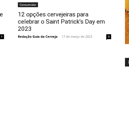
Consumidor
de
12 opções cervejeiras para
celebrar o Saint Patrick’s Day em
2023
Redação Guia da Cerveja
-
17 de março de 2023
1
0