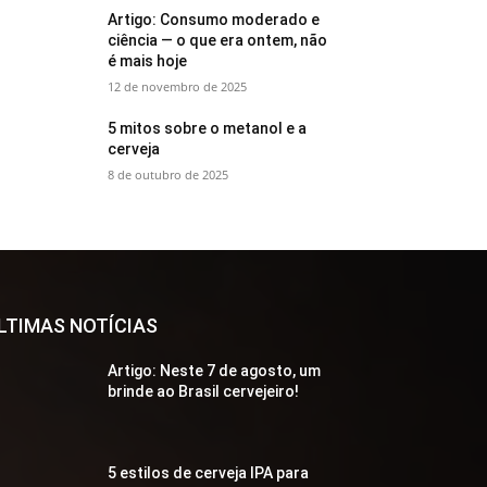
Artigo: Consumo moderado e
ciência — o que era ontem, não
é mais hoje
12 de novembro de 2025
5 mitos sobre o metanol e a
cerveja
8 de outubro de 2025
LTIMAS NOTÍCIAS
Artigo: Neste 7 de agosto, um
brinde ao Brasil cervejeiro!
5 estilos de cerveja IPA para