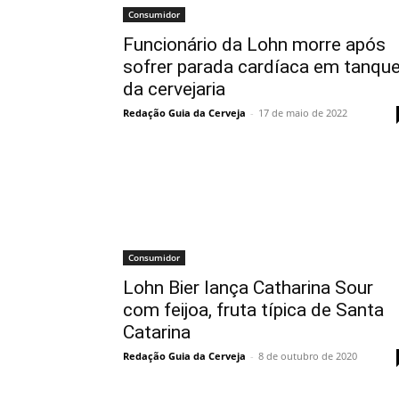
Consumidor
Funcionário da Lohn morre após
sofrer parada cardíaca em tanqu
da cervejaria
Redação Guia da Cerveja
-
17 de maio de 2022
Consumidor
Lohn Bier lança Catharina Sour
com feijoa, fruta típica de Santa
Catarina
Redação Guia da Cerveja
-
8 de outubro de 2020