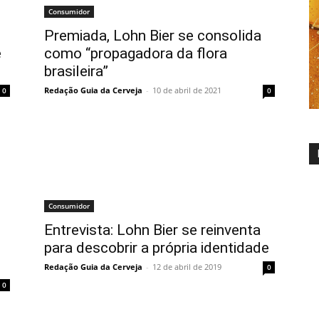
Consumidor
Premiada, Lohn Bier se consolida
e
como “propagadora da flora
brasileira”
Redação Guia da Cerveja
-
10 de abril de 2021
0
0
Consumidor
Entrevista: Lohn Bier se reinventa
para descobrir a própria identidade
Redação Guia da Cerveja
-
12 de abril de 2019
0
0