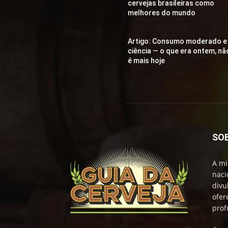
cervejas brasileiras como
melhores do mundo
Artigo: Consumo moderado e
ciência — o que era ontem, nã
é mais hoje
SO
A mi
naci
divu
ofer
prof