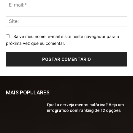
E-
mai
Sit
Salve meu nome, e-mail e site neste navegador para a
próxima vez que eu comentar.
MAIS POPULARES
Qual a cerveja menos calórica? Veja um
infográfico com ranking de 12 opções