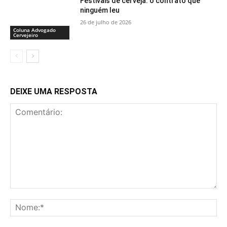
Festivais de cerveja: o contrato que
ninguém leu
26 de julho de 2026
Coluna Advogado
Cervejeiro
DEIXE UMA RESPOSTA
Comentário:
No