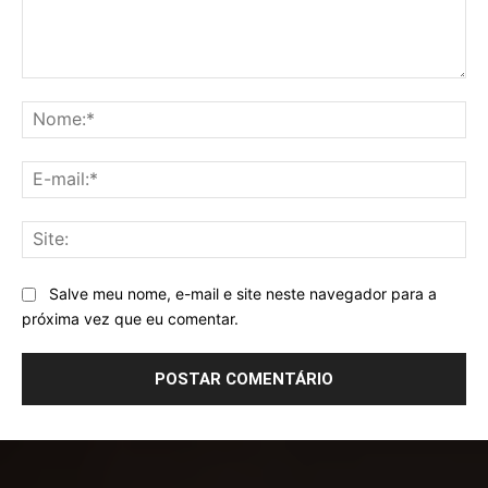
Comentário:
No
E-
mai
Sit
Salve meu nome, e-mail e site neste navegador para a
próxima vez que eu comentar.