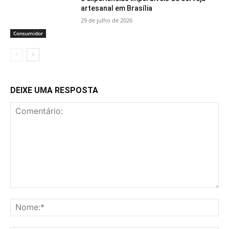
artesanal em Brasília
29 de julho de 2026
Consumidor
DEIXE UMA RESPOSTA
Comentário:
No