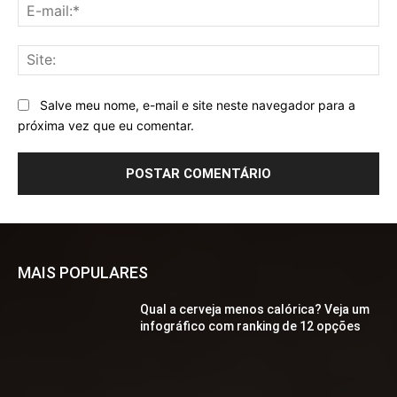
E-
mai
Sit
Salve meu nome, e-mail e site neste navegador para a
próxima vez que eu comentar.
MAIS POPULARES
Qual a cerveja menos calórica? Veja um
infográfico com ranking de 12 opções