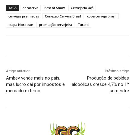
TAGS
abracerva
Best of Show
Cervejaria Uçá
cervejas premiadas
Conexão Cerveja Brasil
copa cerveja brasil
etapa Nordeste
premiação cervejeira
Turatti
Artigo anterior
Próximo artigo
Ambev vende mais no país,
Produção de bebidas
mas lucro cai por impostos e
alcoólicas cresce 4,7% no 1º
mercado externo
semestre