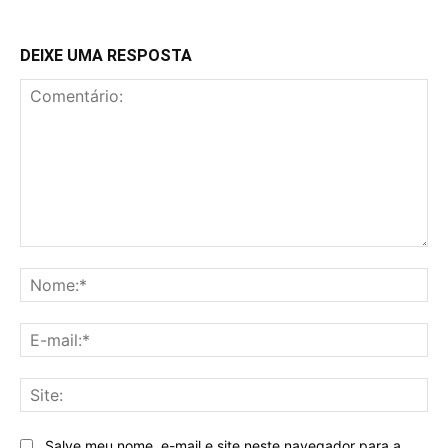
DEIXE UMA RESPOSTA
Comentário:
No
E-
mai
Sit
Salve meu nome, e-mail e site neste navegador para a