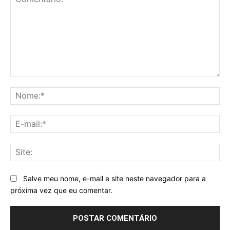
Comentário:
No
E-
mai
Sit
Salve meu nome, e-mail e site neste navegador para a
próxima vez que eu comentar.