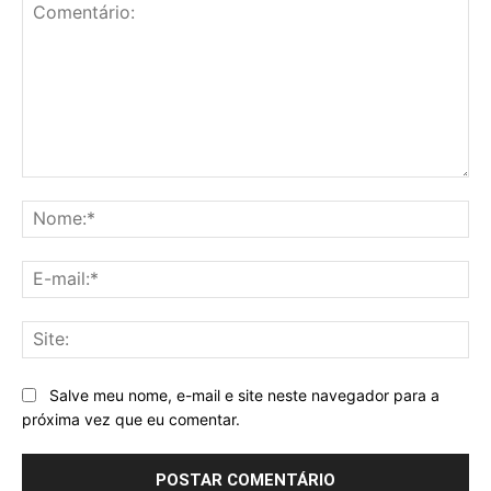
Comentário:
No
E-
mai
Sit
Salve meu nome, e-mail e site neste navegador para a
próxima vez que eu comentar.