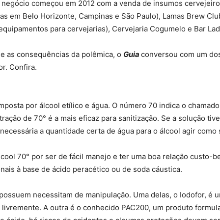
 O negócio começou em 2012 com a venda de insumos cervejeiros
as em Belo Horizonte, Campinas e São Paulo), Lamas Brew Club
equipamentos para cervejarias), Cervejaria Cogumelo e Bar L
 e as consequências da polêmica, o
Guia
conversou com um dos
r. Confira.
mposta por álcool etílico e água. O número 70 indica o chamad
ração de 70° é a mais eficaz para sanitização. Se a solução tiv
necessária a quantidade certa de água para o álcool agir como s
álcool 70° por ser de fácil manejo e ter uma boa relação custo-be
ais à base de ácido peracético ou de soda cáustica.
s possuem necessitam de manipulação. Uma delas, o Iodofor, é u
livremente. A outra é o conhecido PAC200, um produto formula