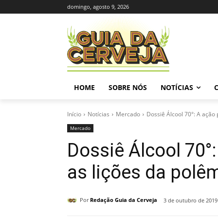
domingo, agosto 9, 2026
HOME
SOBRE NÓS
NOTÍCIAS
Início
Notícias
Mercado
Dossiê Álcool 70°: A ação p
Mercado
Dossiê Álcool 70°:
as lições da polê
Por
Redação Guia da Cerveja
3 de outubro de 2019