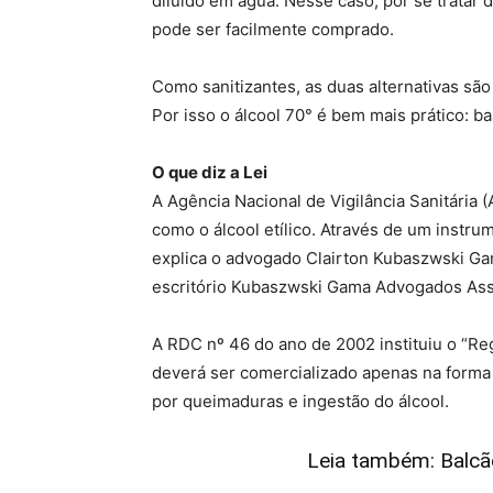
diluído em água. Nesse caso, por se trata
pode ser facilmente comprado.
Como sanitizantes, as duas alternativas são
Por isso o álcool 70° é bem mais prático: bas
O que diz a Lei
A Agência Nacional de Vigilância Sanitária
como o álcool etílico. Através de um instr
explica o advogado Clairton Kubaszwski Gama,
escritório Kubaszwski Gama Advogados Asso
A RDC nº 46 do ano de 2002 instituiu o “Re
deverá ser comercializado apenas na forma 
por queimaduras e ingestão do álcool.
Leia também: Balcão