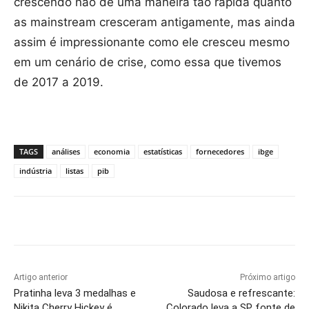
crescendo não de uma maneira tão rápida quanto
as mainstream cresceram antigamente, mas ainda
assim é impressionante como ele cresceu mesmo
em um cenário de crise, como essa que tivemos
de 2017 a 2019.
TAGS
análises
economia
estatísticas
fornecedores
ibge
indústria
listas
pib
Artigo anterior
Próximo artigo
Pratinha leva 3 medalhas e
Saudosa e refrescante:
Nikita Cherry Hickey é
Colorado leva a SP fonte de