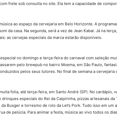
com frete sob consulta no site. Ela tem a capacidade de comporta
 música ao espaço da cervejaria em Belo Horizonte. A programa
m da casa. Na segunda, será a vez de Jean Kabal. Já na terça
ais: as cervejas especiais da marca estarão disponíveis.
especial no domingo e terça-feira do carnaval com seleção mus
passarem pelo brewpub no bairro Moema, em São Paulo, fantasiad
conduzidos pelos seus tutores. No final de semana a cervejaria
uita folia, até terça-feira, em Santo André (SP). No cardápio, 
e drinques especiais do Rei da Caipirinha, pizzas artesanais da
 da Busger e torresmo de rolo da Let’s Pork. Tudo isso em um 
grua de pelúcia. Para animar a festa, música ao vivo todos os dia