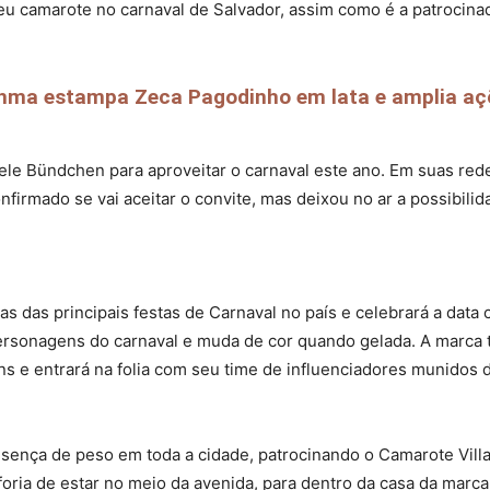
seu camarote no carnaval de Salvador, assim como é a patrocina
hma estampa Zeca Pagodinho em lata e amplia açõ
 Bündchen para aproveitar o carnaval este ano. Em suas redes 
nfirmado se vai aceitar o convite, mas deixou no ar a possibili
umas das principais festas de Carnaval no país e celebrará a da
rsonagens do carnaval e muda de cor quando gelada. A marca 
ans e entrará na folia com seu time de influenciadores munidos
resença de peso em toda a cidade, patrocinando o Camarote Villa
uforia de estar no meio da avenida, para dentro da casa da marc