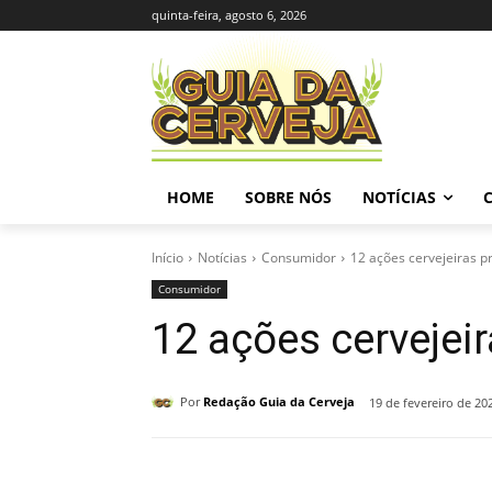
quinta-feira, agosto 6, 2026
HOME
SOBRE NÓS
NOTÍCIAS
Início
Notícias
Consumidor
12 ações cervejeiras p
Consumidor
12 ações cervejeir
Por
Redação Guia da Cerveja
19 de fevereiro de 20
Compartilhado