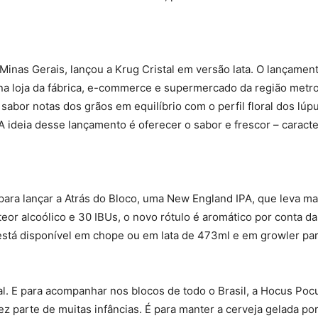
 Minas Gerais, lançou a Krug Cristal em versão lata. O lançamen
 na loja da fábrica, e-commerce e supermercado da região metro
 sabor notas dos grãos em equilíbrio com o perfil floral dos lúpu
A ideia desse lançamento é oferecer o sabor e frescor – caract
 para lançar a Atrás do Bloco, uma New England IPA, que leva mal
eor alcoólico e 30 IBUs, o novo rótulo é aromático por conta d
stá disponível em chope ou em lata de 473ml e em growler para
. E para acompanhar nos blocos de todo o Brasil, a Hocus Pocu
parte de muitas infâncias. É para manter a cerveja gelada por