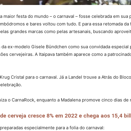
a maior festa do mundo – o carnaval – fosse celebrada em sua 
sambódromos e bares voltou com tudo. E para essa retomada da 
 pelas grandes marcas como pelas artesanais, buscando aproveit
 da ex-modelo Gisele Bündchen como sua convidada especial p
ações cervejeiras. A Itaipava também aparece como a patrocinador
 Krug Cristal para o carnaval. Já a Landel trouxe a Atrás do Bloc
celebração.
aniza o CarnaRock, enquanto a Madalena promove cinco dias de m
e cerveja cresce 8% em 2022 e chega aos 15,4 bilhõ
preparadas especialmente para a folia do carnaval: