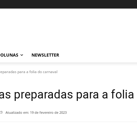
COLUNAS
NEWSLETTER
reparadas para a folia do carnaval
as preparadas para a folia
23
Atualizado em:
19 de fevereiro de 2023