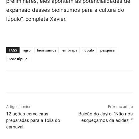
preliminares, eles apontam as potencialidades de
expansão desses bioinsumos para a cultura do
lúpulo”, completa Xavier.
TAGS
agro
bioinsumos
embrapa
lúpulo
pesquisa
rede lúpulo
Artigo anterior
Próximo artigo
12 ações cervejeiras
Balcão do Jayro: “Não nos
preparadas para a folia do
esqueçamos da acidez…”
carnaval