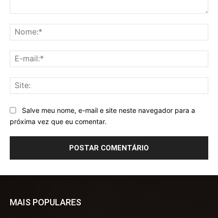
Comentário:
No
E-
mai
Sit
Salve meu nome, e-mail e site neste navegador para a
próxima vez que eu comentar.
MAIS POPULARES