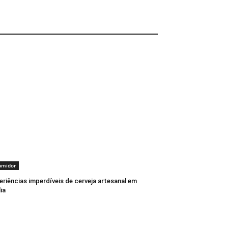
umidor
eriências imperdíveis de cerveja artesanal em
lia