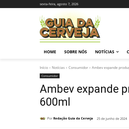
sexta-feira, agosto 7, 2026
HOME
SOBRE NÓS
NOTÍCIAS
Início
Notícias
Consumidor
Ambev expande produçã
Consumidor
Ambev expande pr
600ml
Por
Redação Guia da Cerveja
25 de junho de 2024