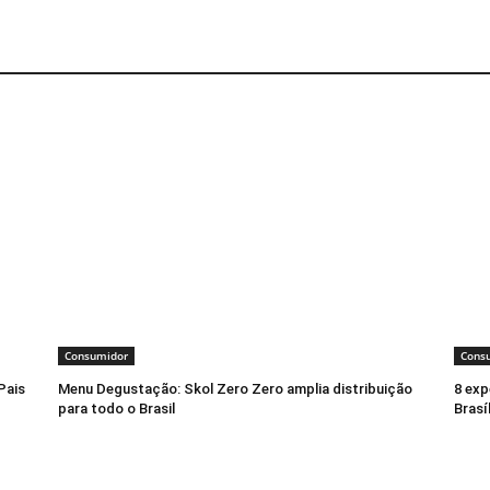
Consumidor
Cons
Pais
Menu Degustação: Skol Zero Zero amplia distribuição
8 exp
para todo o Brasil
Brasí