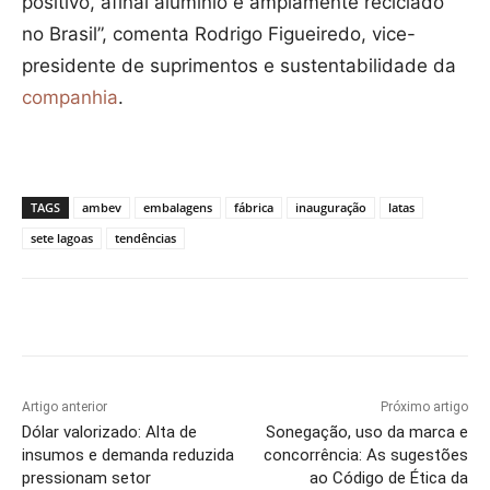
positivo, afinal alumínio é amplamente reciclado
no Brasil”, comenta Rodrigo Figueiredo, vice-
presidente de suprimentos e sustentabilidade da
companhia
.
TAGS
ambev
embalagens
fábrica
inauguração
latas
sete lagoas
tendências
Artigo anterior
Próximo artigo
Dólar valorizado: Alta de
Sonegação, uso da marca e
insumos e demanda reduzida
concorrência: As sugestões
pressionam setor
ao Código de Ética da