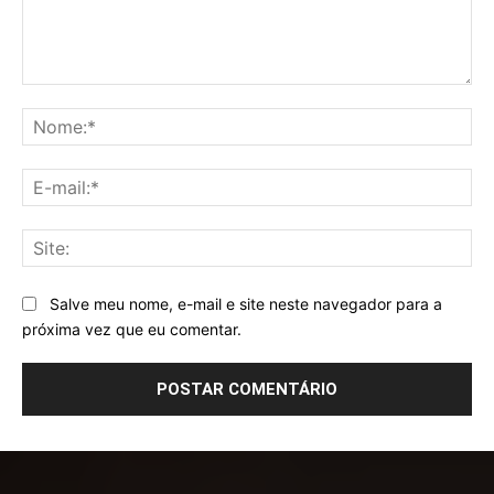
Comentário:
No
E-
mai
Sit
Salve meu nome, e-mail e site neste navegador para a
próxima vez que eu comentar.