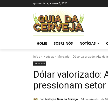
quinta-feira, agosto 6, 2026
HOME
SOBRE NÓS
NOTÍCIAS
Início
Notícias
Mercado
Dólar valorizado: Alta d
Mercado
Dólar valorizado:
pressionam setor
Por
Redação Guia da Cerveja
24 de setembro de 20