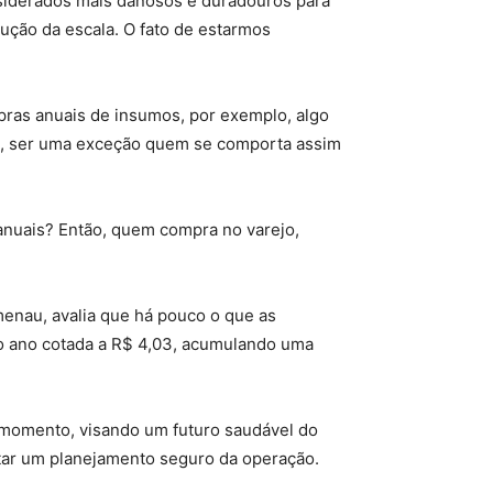
siderados mais danosos e duradouros para
ução da escala. O fato de estarmos
mpras anuais de insumos, por exemplo, algo
ém, ser uma exceção quem se comporta assim
anuais? Então, quem compra no varejo,
menau, avalia que há pouco o que as
o ano cotada a R$ 4,03, acumulando uma
e momento, visando um futuro saudável do
itar um planejamento seguro da operação.