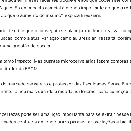
nfrentada em meses recentes trouxe efeitos que podem ser con
“A questão do impacto cambial é menos importante do que a red
do que o aumento do insumo”, explica Bressiani.
nário de crise quem conseguiu se planejar melhor e realizar co
scas, como a atual variação cambial. Bressiani ressalta, por
r uma questão de escala.
m tanto impacto. Mas quantas microcervejarias fazem compras 
 o diretor da ESCM.
s do mercado cervejeiro e professor das Faculdades Senac Blu
momento, ainda mais quando a moeda norte-americana começou 
incertezas pode ser uma lição importante para se extrair ness
mados contratos de longo prazo para evitar oscilações e facil