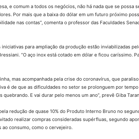
esa, e comum a todos os negócios, não há nada que se possa se
ores. Por mais que a baixa do dólar em um futuro próximo possa
tabilidade nas contas”, comenta o professor das Faculdades Sen
niciativas para ampliação da produção estão inviabilizadas pel
essiani. “O aço inox está cotado em dólar e ficou caríssimo. 
inha, mas acompanhada pela crise do coronavírus, que paraliso
iva é de que as dificuldades no setor se prolonguem por tempo 
s quebrando. E vai durar pelo menos um ano”, prevê Giba Taran
a pela redução de quase 10% do Produto Interno Bruno no segun
tado realizar compras consideradas supérfluas, segundo apont
s ao consumo, como o cervejeiro.