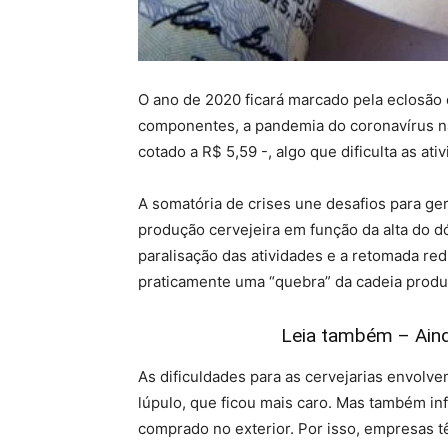
O ano de 2020 ficará marcado pela eclosão d
componentes, a pandemia do coronavírus não
cotado a R$ 5,59 -, algo que dificulta as a
A somatória de crises une desafios para ger
produção cervejeira em função da alta do dó
paralisação das atividades e a retomada re
praticamente uma “quebra” da cadeia produ
Leia também – Aind
As dificuldades para as cervejarias envolv
lúpulo, que ficou mais caro. Mas também in
comprado no exterior. Por isso, empresas t