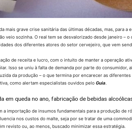
a mais grave crise sanitária das últimas décadas, mas, para a e
 veio sozinha. O real tem se desvalorizado desde janeiro – o d
tividades dos diferentes atores do setor cervejeiro, que vem se
ação de receita e lucro, com o intuito de manter a operação ati
lar. Isso se uniu à falta de demanda por parte do consumidor, a
duzida da produção – o que termina por encarecer as diferentes
tiva, como alertam especialistas ouvidos pelo
Guia
.
a em queda no ano, fabricação de bebidas alcoólica
em a importação de insumos fundamentais para a produção de ró
fluencia nos custos do malte, seja por se tratar de uma commod
êm revisto ou, ao menos, buscado minimizar essa estratégia.