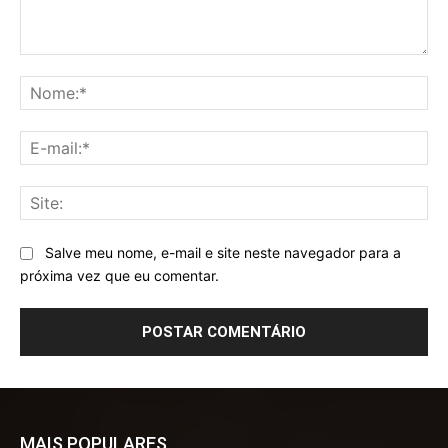
Comentário:
No
E-
mai
Sit
Salve meu nome, e-mail e site neste navegador para a
próxima vez que eu comentar.
MAIS POPULARES