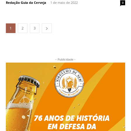
Redação Guia da Cerveja
-
1 de maio de 2022
0
1
2
3
- Publicidade -