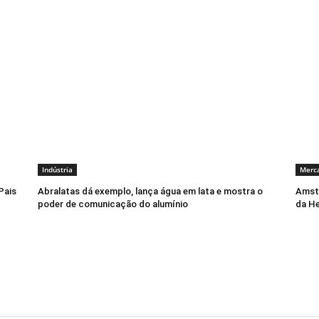
Indústria
Merc
Pais
Abralatas dá exemplo, lança água em lata e mostra o
Amste
poder de comunicação do alumínio
da He