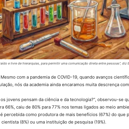
do e livre de hierarquias, para permitir uma comunicação direta entre pessoas", diz 
a. Mesmo com a pandemia de COVID-19, quando avanços científi
ulação, nós da academia ainda encaramos muita descrença com 
 os jovens pensam da ciência e da tecnologia?”, observou-se q
ara 66%, caiu de 80% para 77% nos temas ligados ao meio amb
até é percebida como produtora de mais benefícios (67%) do que
cientista (8%) ou uma instituição de pesquisa (19%).