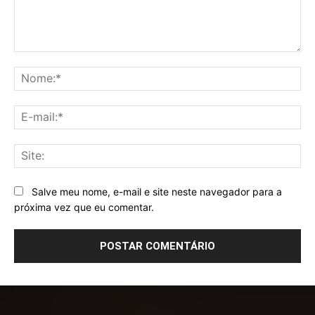
Comentário:
No
E-
mai
Sit
Salve meu nome, e-mail e site neste navegador para a
próxima vez que eu comentar.