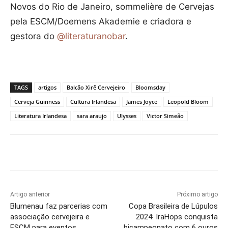
Novos do Rio de Janeiro, sommelière de Cervejas
pela ESCM/Doemens Akademie e criadora e
gestora do
@literaturanobar
.
TAGS
artigos
Balcão Xirê Cervejeiro
Bloomsday
Cerveja Guinness
Cultura Irlandesa
James Joyce
Leopold Bloom
Literatura Irlandesa
sara araujo
Ulysses
Victor Simeão
Artigo anterior
Próximo artigo
Blumenau faz parcerias com
Copa Brasileira de Lúpulos
associação cervejeira e
2024: IraHops conquista
ESCM para eventos
bicampeonato com 6 ouros