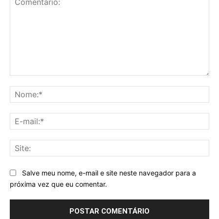
Comentário:
No
E-
mai
Sit
Salve meu nome, e-mail e site neste navegador para a
próxima vez que eu comentar.