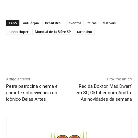
TAGS
antuérpia
Brasil Brau
eventos
feiras
festivais
luana cloper
Mondial de la Bière SP
tarantino
Artigo anterior
Próximo artigo
Petra patrocina cinema e
Red da Doktor, Mad Dwarf
garante sobrevivência do
em SP, Oktober com Anitta:
icônico Belas Artes
As novidades da semana