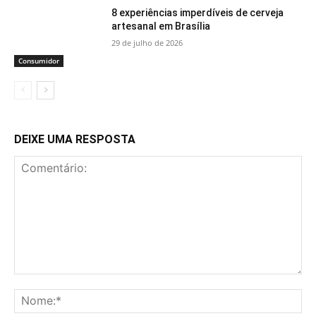
8 experiências imperdíveis de cerveja
artesanal em Brasília
29 de julho de 2026
Consumidor
DEIXE UMA RESPOSTA
Comentário:
No