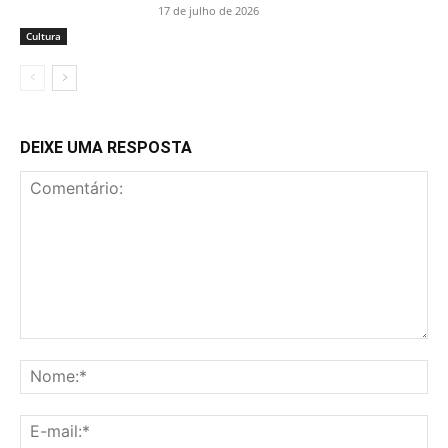
17 de julho de 2026
Cultura
DEIXE UMA RESPOSTA
Comentário:
No
E-
mai