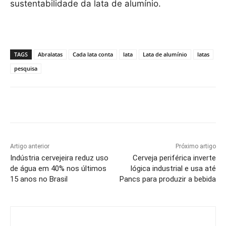
sustentabilidade da lata de alumínio.
TAGS
Abralatas
Cada lata conta
lata
Lata de alumínio
latas
pesquisa
Artigo anterior
Próximo artigo
Indústria cervejeira reduz uso
Cerveja periférica inverte
de água em 40% nos últimos
lógica industrial e usa até
15 anos no Brasil
Pancs para produzir a bebida