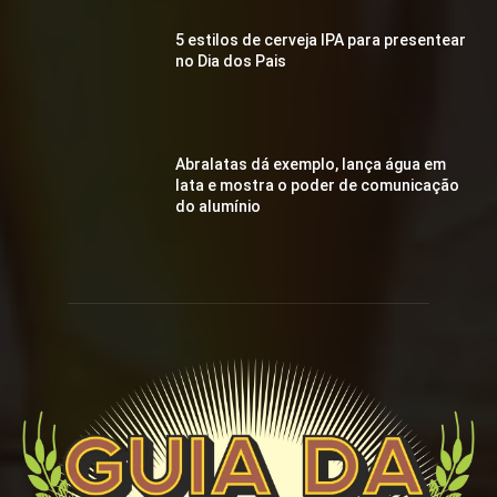
5 estilos de cerveja IPA para presentear
no Dia dos Pais
Abralatas dá exemplo, lança água em
lata e mostra o poder de comunicação
do alumínio