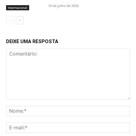
14 de julho de 2026
Internacional
DEIXE UMA RESPOSTA
Comentário:
No
E-
mai