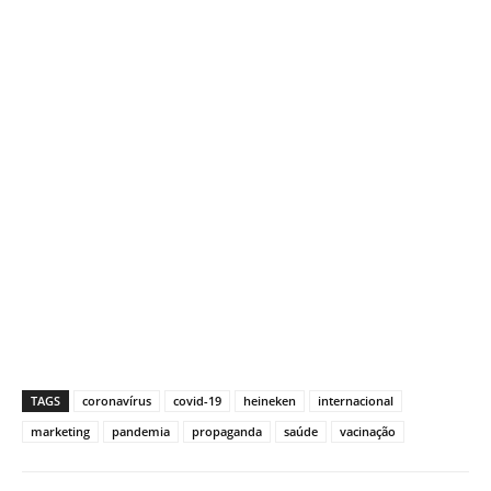
TAGS
coronavírus
covid-19
heineken
internacional
marketing
pandemia
propaganda
saúde
vacinação